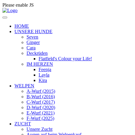
Please enable JS
HOME
UNSERE HUNDE
Seven
Ginger
Cara
Deckrüden
Flatfield's Colour your Life!
IM HERZEN
Feenja
Layla
Kira
WELPEN
A-Wurf (2015)
B-Wurf (2016)
C-Wurf (2017)
D-Wurf (2020)
E-Wurf (2021)
F-Wurf (2025)
ZUCHT
Unsere Zucht
Augen auf beim Welpenkauf