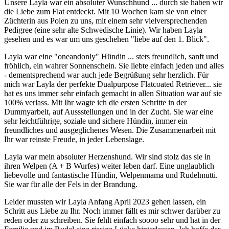
Unsere Layla war ein absoluter Wunschhund ... durch sie haben wir
die Liebe zum Flat entdeckt. Mit 10 Wochen kam sie von einer
Züchterin aus Polen zu uns, mit einem sehr vielversprechenden
Pedigree (eine sehr alte Schwedische Linie). Wir haben Layla
gesehen und es war um uns geschehen "liebe auf den 1. Blick".
Layla war eine "oneandonly" Hündin ... stets freundlich, sanft und
fröhlich, ein wahrer Sonnenschein. Sie liebte einfach jeden und alles
- dementsprechend war auch jede Begrüßung sehr herzlich. Für
mich war Layla der perfekte Dualpurpose Flatcoated Retriever... sie
hat es uns immer sehr einfach gemacht in allen Situation war auf sie
100% verlass. Mit Ihr wagte ich die ersten Schritte in der
Dummyarbeit, auf Aussstellungen und in der Zucht. Sie war eine
sehr leichtführige, soziale und sichere Hündin, immer ein
freundliches und ausgeglichenes Wesen. Die Zusammenarbeit mit
Ihr war reinste Freude, in jeder Lebenslage.
Layla war mein absoluter Herzenshund. Wir sind stolz das sie in
ihren Welpen (A + B Wurfes) weiter leben darf. Eine unglaublich
liebevolle und fantastische Hündin, Welpenmama und Rudelmutti.
Sie war für alle der Fels in der Brandung.
Leider mussten wir Layla Anfang April 2023 gehen lassen, ein
Schritt aus Liebe zu Ihr. Noch immer fällt es mir schwer darüber zu
reden oder zu schreiben. Sie fehlt einfach soooo sehr und hat in der