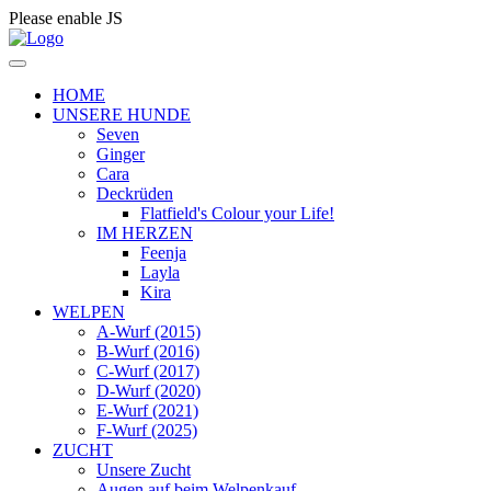
Please enable JS
HOME
UNSERE HUNDE
Seven
Ginger
Cara
Deckrüden
Flatfield's Colour your Life!
IM HERZEN
Feenja
Layla
Kira
WELPEN
A-Wurf (2015)
B-Wurf (2016)
C-Wurf (2017)
D-Wurf (2020)
E-Wurf (2021)
F-Wurf (2025)
ZUCHT
Unsere Zucht
Augen auf beim Welpenkauf