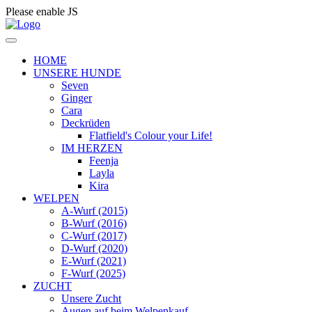
Please enable JS
HOME
UNSERE HUNDE
Seven
Ginger
Cara
Deckrüden
Flatfield's Colour your Life!
IM HERZEN
Feenja
Layla
Kira
WELPEN
A-Wurf (2015)
B-Wurf (2016)
C-Wurf (2017)
D-Wurf (2020)
E-Wurf (2021)
F-Wurf (2025)
ZUCHT
Unsere Zucht
Augen auf beim Welpenkauf